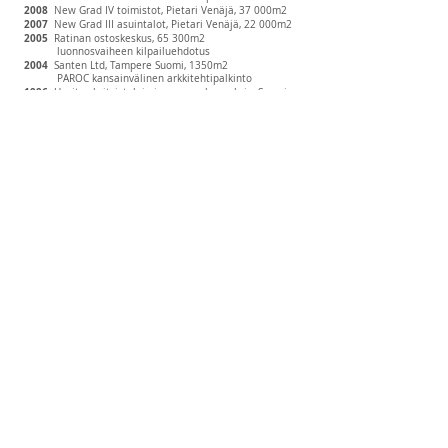
2008
New Grad IV toimistot, Pietari Venäjä, 37 000m2
2007
New Grad III asuintalot, Pietari Venäjä, 22 000m2
2005
Ratinan ostoskeskus, 65 300m2
luonnosvaiheen kilpailuehdotus
2004
Santen Ltd, Tampere Suomi, 1350m2
PAROC kansainvälinen arkkitehtipalkinto
1996-
Useita yksityistaloja ja saunarakennuksia, Suomi
Julkaisut
2010
MARHABA yearbook - Farfalla School
2006
1000xEuropean Architecture Braun - New Grad III
2004
Projektiuutiset 6 - Santen Ltd
AKUSTIIKKA
MARHABA 2010