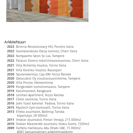
Arkkitehtuuri
2023
Birreria Revolutionary Hill, Pecetto Italia
2022
Suomalaiskoulu Daisy luonnos, Chieri Italia
2022
Kampaamo Salon So Lux, Tampere
2022
Palazzo Diverio
tekstiilimuseoluonnos, Chieri Italia
2021
Villa Richelmy muutos, Torino Italia
2021
Villa Korento muutos, Raasepori
2020
Saunarakennus, Cap d'Ail Nizza Ranska
2020
Datacubist Oy sisustussuunnitelma, Tampere
2020
Villa Pesola, Hämeenlinna
2019
Klingendahl toimistomuutos, Tampere
2019
Kasvihuoneet, Kangasala
2018
Lenihan Apartment, Nizza Ranska
2017
Chele ravintola, Torino Italia
2016
John Toast kahvilat: Padova, Torino Italia
2015
Myotech Gym kuntosalit, Torino Italia
2013
Ellebo asuintalot, Ballerup Tanska
kilpailutyö, 28 000m2
2011
Ilmatar asuintalot, Pietari Venäjä, 215 000m2
2010
Nokian Maamerkki asuintalo, Nokia Suomi, 7200m2
2009
Farfalla mallikoulu, Abu Dhabi UAE, 15 000m2
ADEC kansainvälinen arkkitehtipalkinto